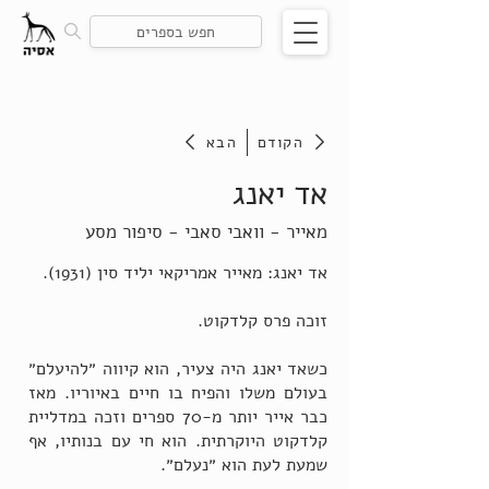
הקודם
הבא
אד יאנג
מאייר - וואבי סאבי - סיפור מסע
אד יאנג: מאייר אמריקאי יליד סין (1931).
זוכה פרס קלדקוט.
כשאד יאנג היה צעיר, הוא קיווה ״להיעלם״
בעולם משלו והפיח בו חיים באיוריו. מאז
כבר אייר יותר מ-70 ספרים וזכה במדליית
קלדקוט היוקרתית. הוא חי עם בנותיו, אף
שמעת לעת הוא ״נעלם״.