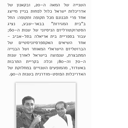
השנייה של המאה ה–20, ובקאנון של
אדריכלות ישראל כלול לפחות בניין מייצג
אחד פרי תכנונם מכל תקופה ותקופה: החל
ב"בית המגירות" בבאר–שבע, נציג
הסטרוקטורליזם הניסיוני של שנות ה–60;
עבור בספריית בית אריאלה בתל–אביב -
אחד השיאים האקספרסיוניסטיים של
הברוטליזם הישראלי המאוחר ושל הבנייה
המתבצרת, שנפוצה בישראל לאורך שנות
ה–70 וה–80; וכלה בקריית התרבות
באשדוד, מהמופעים השנויים במחלוקת של
האדריכלות הפוסט–מודרנית בשנות ה–90.