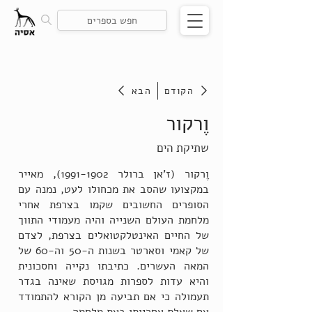
הקודם
הבא
וֶרקור
שתיקת הים
וֶרקור (ז'אן ברולר
1991-1902)
, מאייר
במקצועו שהסב את מכחולו לעט, נמנה עם
הסופרים החשובים שקמו בצרפת אחרי
מלחמת העולם השנייה והיה מעמודי התווך
של החיים האינטלקטואלים בצרפת, לצדם
של קאמי וסארטר בשנות ה-50 וה-60 של
המאה העשרים. כתיבתו נקייה וחסכונית
והיא עדות לספרות מגויסת שאינה בגדר
תעמולה כי אם תביעה מן הקורא להתמודד