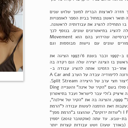
ך חזרה לארצות הברית למשך שלוש שנים
 תואר ראשון במחול בבית הספר לאומנויות
 בו התחילה להציג את עבודותיה לראשונה.
לה להציג בתיאטרונים שונים. בנוסף לכך
למדה במוסדות שונים מחוץ לאוניברסיטה שהידוע בהם הוא Movement
יו מורים שונים עם גישות מבוססות וגם
גודר סיימה את לימודיה האקדמיים ב-1997 וכבר בשנת 1997/6 הציגה את
ראשון בו הציגה יצירה שלה וגם רקדה בה
ה Gowanus Arts Exchange. אחר-כך הזמינו אותה להציג עבודה ב-
Duncan Center, פראג. בשנה האחרונה ללימודיה עבדה על הערב A Car and
a Bandge. אחר-כך הזמינו אותה ליצור חצי ערב של היצירה Split Stream.
בשלב הבא יצרה שתי יצירות: האחת סולו בשם "הקיר של אינה" והשנייה Ding
Ding . ב-1999 בן-זוגה איציק ג'ולי עבר לישראל ועבד בתיאטרון
חיפה וגודר התקבלה ל"גוונים במחול" 1999, והציגה בה את "הקיר של אילנה",
עקבות זאת הוזמנה לעשות עבודה ל"הרמת
מסך" ויצרה את I Feel Funny Today ו"שדות ירוקים", שהוצגו ב"הרמת מסך"
בשנת 2000, שנעשתה עבור להקת בת-שבע. עד עתה (אוקטובר 2012) יסמין
 (באורך שעה) ושש עבודות קצרות יותר