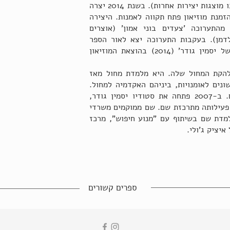
(שאורכן עד 45 דקה, כחלק מערב בו מוצגות יצירות אחרות). בשנת 2014 יצרה
ן גודר את היצירה CLIMAX בהזמנת מוזיאון פתח תקווה לאמנות. היצירה
מהתערוכה 'צעדים בוני אמון' (אוצרים
לדמן). בעקבות התערוכה יצא לאור הספר
'אקסטרמום - מבטים על יצירתה של יסמין גודר' (2014) בהוצאת המוזיאון
להקת המחול שלה. היא מלמדת מחול מאז
נים לאומנויות, ביניהם האקדמיה למחול.
לימדה שנים רבות בביכורי העיתים. ב-2007 פתחה את סטודיו יסמין גודר,
 פעילותה מתרכזת שם. שם ממוקמים משרדי
מדת שם בשיתוף עם "מנוע חיפוש", מרכז
איציק ג'ולי.
ספרים קשורים