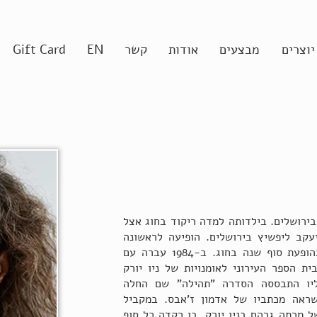
יוצרים
מבצעים
אודות
קשר
EN
Gift Card
מין גודר נולדה וגדלה עד גיל 14 בירושלים. בילדותה למדה ריקוד בחוג אצל
יעקב ליפשיץ בירושלים. הופיעה לראשונה
בגיל שש-שבע בימק"א ירושלים בהופעת סוף שנה בחוג. ב-1984 עברה עם
 לגור בניו יורק. ובגיל 14 לבית הספר העירוני לאומנויות של ניו יורק
Performing High ), עליו התבססה הסדרה "תהילה" שם החלה
ראה מכתביו של אדמון ז'אבס. במקביל
 מרתה גרהם בניו יורק, בו רקדה כל סוף