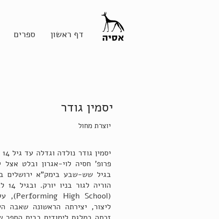
דף ראשון
ספרים
יסמין גודר
יוצרת מחול
יס
פרופ' חסיה לוי-אגרון ובלט אצל 
הוריה
(School
ליצור, יצירתה הראשונה שאבה הש
זכתה במלגת לימודים בבית הספר של