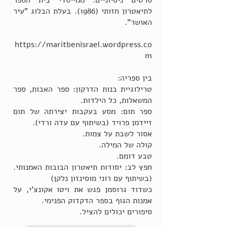
סרטים ניסיוניים. ממייסדי בית הספר
לתיאטרון חזותי (1986). בעלת הבלוג "עיר
האושר".
https://maritbenisrael.wordpress.co
m
בין ספריה:
טרילוגיית בנות הדרקון: ספר האבות, ספר
המשאלות, כל הילדות.
ספר תום: מסע בעקבות יצירתה של תום
זיידמן פרויד (בשיתוף עם עדה ורדי).
אסור לשבת על צמות.
קולה של המילה.
טבע דומם.
חפץ לב: יסודות תיאטרון הבובות האמנותי.
(בשיתוף עם רוני מוסינזון נלקן)
כשדוד גרוסמן פגש את ויטו אקונצ'י, על
אמנות הגוף בספר הדקדוק הפנימי.
סיפורים יכולים להציל.