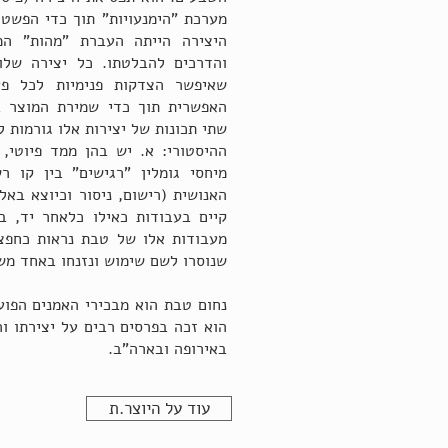
מערכת "הימנעויות" תוך כדי הפשט
היצירה הייתה העברת "מהות" המ
והדרכים להבלטתו. כל יצירה שלו
שאיפשר הצדקות פנימיות לכל פע
האפשרית תוך כדי שמירת המוצר ב
שתי תכונות של יצירות אלו גורמות 
ההיסטורי: א. יש בהן ממד פיוטי, 
מיחסי גומלין "רגישים" בין קו 
האנושית (רישום, ניסור וכיוצא באל
קיים בעבודות כאילו כלאחר יד, ב
מעבודות אלו של טבת נראות כחפצי
שנוסרו לשם שימוש ונזנחו באחד מש
נחום טבת הוא מבכירי האמנים הפוע
הוא זכה בפרסים רבים על יצירתו ו
באירופה ובארה"ב.
עוד על היוצר.ת