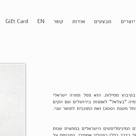
יוצרים
מבצעים
אודות
קשר
EN
Gift Card
ום טבת נולד ב-4 ביוני 1946 בקיבוץ מסילות. הוא פסל ומורה ישראלי
מיה "בצלאל" לאמנות בירושלים שם הקים
וניהל את המסלול ללימודי המשך (החל משנת 2001) ואת התוכנית לתואר שני.
ים המינימליסטים הישראלים במחצית שנות
ל בדרך כלל) כתהליך אמפירי, המבוסס על