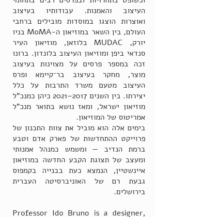
וכשופט בתחרויות ובפרסים רבים בתחומי
העיצוב והאמנות. עבודותיו בעיצוב
ואוצרות הוצגו במוסדות מובילים ברחבי
העולם, בין השאר במוזיאון ה-MoMA בניו
יורק, MUDAC בלוזאן, מוזיאון העיר
סנדאי ביפן ומוזיאון העיצוב בלונדון. ברונו
זכה במספר פרסים על מצוינות בעיצוב
מוצר, מחקר בעיצוב בר־קיימא ופרס
העיצוב מטעם משרד התרבות על כלל
יצירתו. בין השנים 2017–2021 כיהן כמנכ"ל
מוזיאון ישראל, ומאז נושא בתואר מנכ"ל
אמריטוס של המוזיאון.
בימים אלה הוא מוביל את צוות התכנון של
פרוייקט ההתחדשות של פארק אדם וטבע
ברמת הנדיב — ומשמש כמנהל אמנותי
ומעצב של תצוגת הקבע החדשה במוזיאון
איינשטיין, הנמצא כעת בבנייה בקמפוס
גבעת רם של האוניברסיטה העברית
בירושלים.
Professor Ido Bruno is a designer,