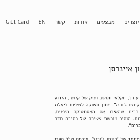
יוצרים
מבצעים
אודות
קשר
EN
Gift Card
ן איינרסן
–2024) היה סופר, עורך, חקלאי ותושב ותיק של קיוטו, הידוע
וטו ג'ורנל'. מתוך תשוקה לטיפוח דיאלוג
 רבים שהאירו את האסתטיקה היפנית,
מיום. הותיר מורשת עשירה של כתיבה חדה
רים".
מייסד של 'קיוטו ג'ורנל'. פירסם שלל ספרי