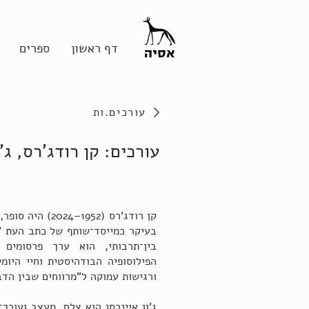
דף ראשון
ספרים
עורכים.ות
עורכים: קן רודג'רס, ג'ו
קן רודג'רס (1952
בעיקר כמייסד־שותף של כתב העת 'קי
בין־תרבותי, הוא ערך פרסומים
הפילוסופיה הבודהיסטית וחיי היו
ורגישות עמוקה ל"מרווחים שבין הדב
ג'ון איינרסן הוא צלם, מעצב ועורך־