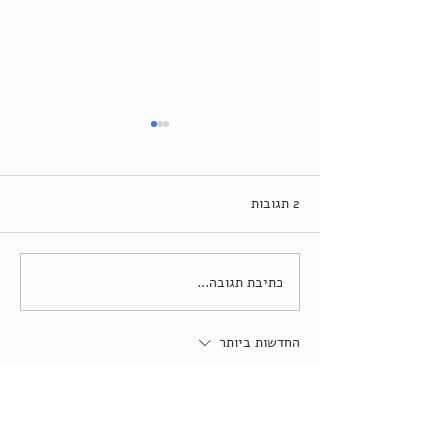
2 תגובות
כתיבת תגובה...
Welcome, Weekend Vibes
החדשות ביותר
Dmitriy Makuha
10 באפר׳
לאחרונה קניתי ספר חדש והתחלתי לקרוא אותו 