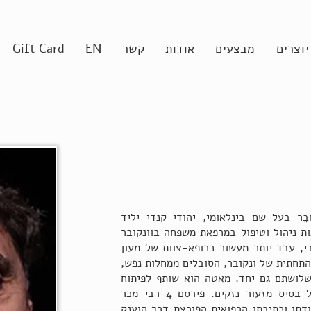
יוצרים
מבצעים
אודות
קשר
EN
Gift Card
ֵר בעל שם בינלאומי, יהודי קנדי יליד
, ניצול שואה. לאחר 20 שנות ניהול וטיפול במרפאת משפחה בוונקובר
י, עבד יותר מעשור כרופא-צוות של מעון
התחתית של ונקובר, הסובלים ממחלות נפש,
שלושתם גם יחד. מאטה הוא שותף לפיתוח
גישה טיפולית הוליסטית חומלת על בסיס מזעור נזקים. פירסם 4 רבי-מכר
2 שפות. על עבודתו וכתיבתו הרפואית הפורצת דרך הוענק