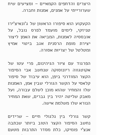
היצרים והדחפים הקמאיים – ומציעים שיח
שערורייתי על אמנים, אמנות וחברה.
הקעקוע הוא סיפורו הראשון של ג'ונאיצ'ירו
טניזקי, לימים מועמד לפרס נובל, על
אובססיה לאמנות, המביאה את האמן ליצור
יצירת מופת הרסנית אגב ביטוי אמיץ
ומטלטל של יִצריוּת אסורה.
הפרגוד עם ציור הגיהינום, פרי עטו של
אקוטגווה ריונוסוקה שנחשב אבי הסיפור
הקצר המודרני ביפן, הוא עיבוד של סיפור
קלאסי על הקשר הגורלי שבין אמן, האמנות
שלו והמחיר שהוא מוכן לשלם עבורה, ועל
מאבק שליטה יהיר בין גברים, שאת המחיר
הנורא שלו משלמת אישה.
קשר גורלי בין גלגולי חיים – שרידים
נחשב הסיפור הקצר הטוב ביותר שכתבה
אנצ'י פומיקו, כלת מסדר התרבות מטעם