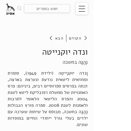
הקודם
הבא
ונדה יוקנייטה
נֶהֱגָה בחשכה
וָנדה יוּקנַייטֶה (ילידת 1949), סופרת
ומחזאית ליטאית נודעת ונערצת בארצה,
זכתה בפרסים ספרותיים רבים, ביניהם: פרס
האמנויות של ממשלת רפובליקת ליטא לשנת
2004 והפרס הליטאי הלאומי לתרבות
ולאמנות לשנת 2008. ספרה פורץ הגבולות
נֶהֱגָה בחשכה, מבוסס על שיחות שערכה עם
ילדים בעלי גורל ייחודי החיים במוסדות
שונים.