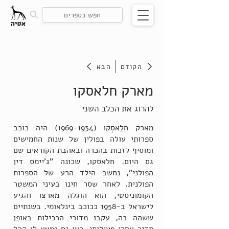
הקודם
הבא
מארק חלאסקו
להרוג את הכלב השני
מארק חְלַאסְקו
(1969-1934)
היה כוכב
ספרותי עולה בפולין של שנות החמישים
ומוסיף לזכות בהכרה ובאהבת הקוראים שם
גם היום. חלאסקו, שכונה "ג'יימס דין
הפולני", נחשב הילד הרע של הספרות
הפולנית. לאחר שסר חינו בעיני המשטר
הקומוניסטי, הוא הוגלה מארצו והגיע
לישראל ב-1958 ככוכב בינלאומי. בשנתיים
ששהה בה, עקבו מדורי הרכילות באופן