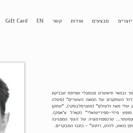
יוצרים
מבצעים
אודות
קשר
EN
Gift Card
1955-18, שחקן, סופר ובמאי תיאטרון פנומנלי שפיתח טכניקת
דול השחקנים של המאה העשרים" (סטלה
ק שלי מאז ולעולם" (סטניסלבסקי), "שחקן
מופע פיזי-ספיריטואלי" (קארל צ'אפק).
סטטי... טרנספורמציה של הגוף המפגינה
פן נואש, להוט, רוטט" - כתבו המבקרים.