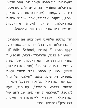
ותערוכות. בין ספריו האחרונים: אסם הידע:
אדריכלות הספרייה המרכזית ע"ש סוראסקי
ביובל להקמתה (אוניברסיטת תל-אביב,
2018), ומקום, אדריכל, אמן: שילוב אמנות
באדריכלות ישראל (אסיה אדריכלות
ומוזיאון בית אורי ורמי נחושתן, 2022).
יחד פרסמו אלחייני ויעקובסון את הספרים:
"האדריכלות של נדלר-נדלר-ביקסון-גיל,
" (Public School, 2016);
2010-1946
"שמעון פובזנר, אדריכל" (דביר, 2018); "
אחרי המודרניזם: האדריכלות של משה
לופנפלד וגיורא גמרמן" (אסיה אדריכלות,
2021). כמו כן פרסמו יחד ולחוד מאות
מאמרים מקוונים, בהם: "חילוני אל מול
הקודש: האדריכל אליעזר פרנקל וישיבת
הכותל ברובע היהודי", עת-מול,
250
(2017)
; "ממלכתיות יומיומית: עבודתם של
האדריכלים אנדריי לייטרסדורף ואיליה
בלזיצמן" (2020), ועוד.