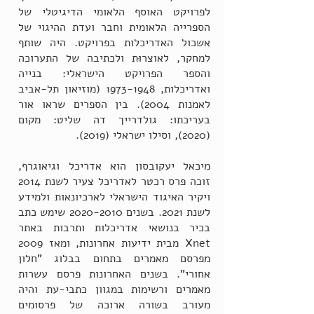
לפרויקט האוסף הלאומי הדיגיטלי של
הספרייה הלאומית וחבר ועדת ההיגוי של
אשכול האדריכלות בפרויקט. היה שותף
למחקר, לאוצרוּת ולכתיבה של התערוכה
והספר הפרויקט הישראלי: בנייה
ואדריכלות,
1973-1948
(מוזיאון תל-אביב
לאמנות 2004). בין הספרים שראו אור
בעריכתו: גולדרייך דה שליט: מקום
(2020), וסילו ישראלי (2019).
מיכאל יעקובסון הוא אדריכל וגיאוגרף,
זוכה פרס רכטר לאדריכל צעיר לשנת 2014
ויקיר האיגוד הישראלי לארכיונאות ולמידע
לשנת 2021. בשנים
2020-2010
שימש כתב
בכיר בנושאי אדריכלות ותרבות באתר
Xnet מבית ידיעות אחרונות, ומאז 2009
מפרסם מאמרים בתחום בבלוג "חלון
אחורי". בשנים האחרונות פרסם עשרות
מאמרים ורשימות במגוון כתבי-עת והיה
מעורב בשורה ארוכה של פרסומים