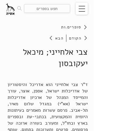
סופרים.ות
הקודם
הבא
צבי אלחייני; מיכאל
יעקובסון
ד"ר צבי אלחייני הוא אדריכל והיסטוריון
של אדריכלות ישראל, אספן, אוצר, עורך
והמייסד המנהל של ארכיון אדריכלות
ישראל (אא"י) במגדל שלום מאיר,
תל-אביב. פרסם עשרות מאמרים בעיתונות
היומית והמקצועית, בכתבי-עת ובספרים
בארץ ובחו"ל, ומעורב בשורה ארוכה של
פרסומים, סרטים ותערוכות בתחום. שותף