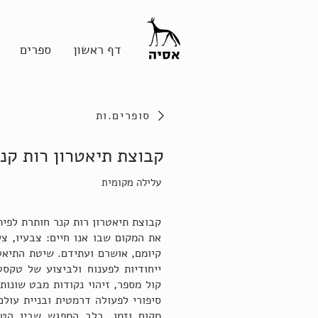
דף ראשון
ספרים
סופרים.ות
קבוצת תיאטרון רות קנ
עלילה מקומית
קבוצת תיאטרון רות קנר חותרת לפי
את המקום שבו אנו חיים: צבעיו, צל
קיומם, אושרם ועתידם. שיטת התיאט
ייחודיות לפענוח ולביצוע של טקסט
קול מספר, זיהוי נקודות מבט שונות
סיפורי לפעולה דרמטית ובניית עול
מקום וזמן. בלב המפגש שבין הטק