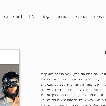
יוצרים
מבצעים
אודות
קשר
EN
Gift Card
ר
תוח שפת במה מקומית, אשר חוקרת ומשקפת
יליו, סיפוריו, ובני האדם המחפשים בו את
רון שפיתחה רות קנר מושתתת על טכניקות
ים: חשיפת פעולות ותבניות דיבור, עיצוב
 וזהויות מתחלפות, חקירת המתח בין טקסט
ם מוחשי באמצעות טרנספורמציה של דמות,
סטואלי לבימתי ביצירות הקבוצה ניצבת